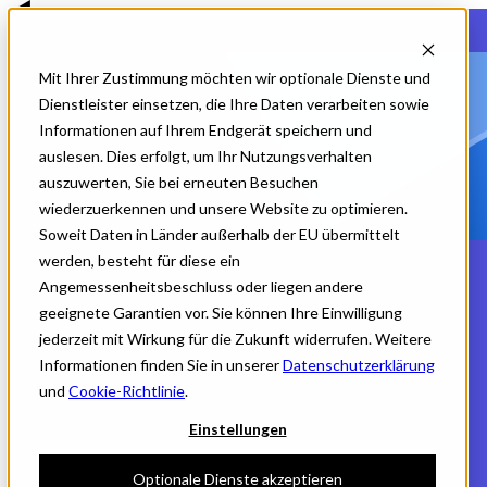
Mit Ihrer Zustimmung möchten wir optionale Dienste und
Für Gesundheitseinrichtungen
Für Life Sciences
Dienstleister einsetzen, die Ihre Daten verarbeiten sowie
Für Patient:innen
Informationen auf Ihrem Endgerät speichern und
Unternehmen
auslesen. Dies erfolgt, um Ihr Nutzungsverhalten
Ressourcen
auszuwerten, Sie bei erneuten Besuchen
wiederzuerkennen und unsere Website zu optimieren.
Kontakt
Soweit Daten in Länder außerhalb der EU übermittelt
werden, besteht für diese ein
Für Gesundheitseinrichtungen
Angemessenheitsbeschluss oder liegen andere
geeignete Garantien vor. Sie können Ihre Einwilligung
Behandlungsdaten gezielt
jederzeit mit Wirkung für die Zukunft widerrufen. Weitere
Informationen finden Sie in unserer
Datenschutzerklärung
nutzen – für bessere
und
Cookie-Richtlinie
.
Versorgung und fundierte
Einstellungen
Forschung.
Optionale Dienste akzeptieren