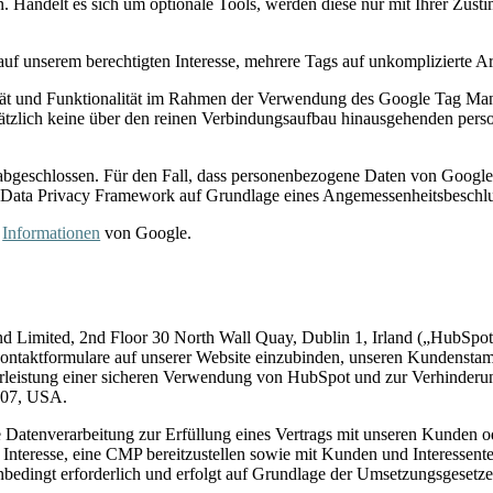
ren. Handelt es sich um optionale Tools, werden diese nur mit Ihrer
auf unserem berechtigten Interesse, mehrere Tags auf unkomplizierte A
tät und Funktionalität im Rahmen der Verwendung des Google Tag Man
tzlich keine über den reinen Verbindungsaufbau hinausgehenden pers
abgeschlossen. Für den Fall, dass personenbezogene Daten von Google
 Data Privacy Framework auf Grundlage eines Angemessenheitsbesch
n
Informationen
von Google.
and Limited, 2nd Floor 30 North Wall Quay, Dublin 1, Irland („HubS
Kontaktformulare auf unserer Website einzubinden, unseren Kundensta
rleistung einer sicheren Verwendung von HubSpot und zur Verhinder
4107, USA.
ie Datenverarbeitung zur Erfüllung eines Vertrags mit unseren Kunden 
 Interesse, eine CMP bereitzustellen sowie mit Kunden und Interessen
bedingt erforderlich und erfolgt auf Grundlage der Umsetzungsgesetze