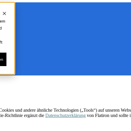
rem
d
ft
en
) Cookies und andere ähnliche Technologien („Tools“) auf unseren Websi
e-Richtlinie ergänzt die
Datenschutzerklärung
von Flatiron und sollte 