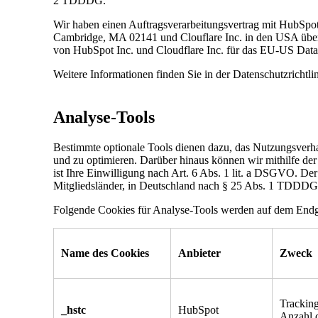
2 TDDDG.
Wir haben einen Auftragsverarbeitungsvertrag mit HubSp
Cambridge, MA 02141 und Clouflare Inc. in den USA übertr
von HubSpot Inc. und Cloudflare Inc. für das EU-US Da
Weitere Informationen finden Sie in der Datenschutzrichtl
Analyse-Tools
Bestimmte optionale Tools dienen dazu, das Nutzungsverha
und zu optimieren. Darüber hinaus können wir mithilfe d
ist Ihre Einwilligung nach Art. 6 Abs. 1 lit. a DSGVO. De
Mitgliedsländer, in Deutschland nach § 25 Abs. 1 TDDDG
Folgende Cookies für Analyse-Tools werden auf dem Endge
Name des Cookies
Anbieter
Zweck
Tracking
_hstc
HubSpot
Anzahl 