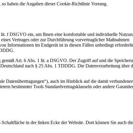
n, so haben die Angaben dieser Cookie-Richtlinie Vorrang.
 1 lit. f DSGVO ein, um Ihnen eine komfortable und individuelle Nutzun
ng eines Vertrages oder zur Durchführung vorvertraglicher Maßnahmen
von Informationen im Endgerät ist in diesen Fällen unbedingt erforderl
2 TDDDG.
g gemäß Art. 6 Abs. 1 lit. a DSGVO. Der Zugriff auf und die Speicher
in Deutschland nach § 25 Abs. 1 TDDDG. Die Datenverarbeitung über d
ale Datenübertragungen“), auch im Hinblick auf die damit verbundenen
ietern bestimmter Tools Standardvertragsklauseln oder andere Garantie
“-Schaltfläche in der linken Ecke der Website. Dort können Sie auch di