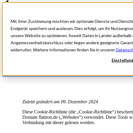
Mit Ihrer Zustimmung möchten wir optionale Dienste und Dienstle
Für Gesundheitseinrichtungen
Für Life Sciences
Endgerät speichern und auslesen. Dies erfolgt, um Ihr Nutzungs
Für Patient:innen
unsere Website zu optimieren. Soweit Daten in Länder außerhalb 
Cookie-Richtlinie
Unternehmen
Angemessenheitsbeschluss oder liegen andere geeignete Garantien 
Ressourcen
widerrufen. Weitere Informationen finden Sie in unserer
Datensch
Kontakt
Einstellun
Zuletzt geändert am 09. Dezember 2024
Diese Cookie-Richtlinie (die „Cookie-Richtlinie“) beschre
Domain flatiron.de („Websites“) verwendet. Diese Tools w
Verbindung mit dieser gelesen werden.