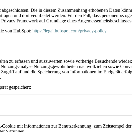
ot abgeschlossen. Die in diesem Zusammenhang erhobenen Daten könne
agen und dort verarbeitet werden. Für den Fall, dass personenbezogene
ta Privacy Framework auf Grundlage eines Angemessenheitsbeschluss
inie von HubSpot:
https://legal.hubspot.com/privacy-policy
.
lten zu erfassen und auszuwerten sowie vorherige Besuchende wiederz
er Nutzungsanalyse Nutzungsgewohnheiten nachvollziehen sowie Conve
r Zugriff auf und die Speicherung von Informationen im Endgerät erfo
.
rät gespeichert:
-Cookie mit Informationen zur Benutzerkennung, zum Zeitstempel der e
der Sitzungen