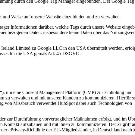
 Zustimmung durch den Google Tag Manager eingebunden. Der Google Ta
rt und Weise auf unserer Website einzubinden und zu verwalten.
ager Informationen darüber, welche Tags durch unsere Website einge
onenbezogenen Daten, insbesondere keine Daten über das Nutzungsver
 Ireland Limited zu Google LLC in den USA übermittelt werden, erfolg
lusses für die USA gemäß Art. 45 DSGVO.
pot“), um eine Consent Management Platform (CMP) zur Einholung und
mm zu verwalten und mit unseren Kunden zu kommunizieren. Hierfür se
ung von Missbrauch verwendet HubSpot dabei auch Technologien von
oder zur Durchführung vorvertraglicher Maßnahmen erfolgt, und im Übr
ten Kontakt aufzubauen und mit ihnen zu kommunizieren. Der Zugriff a
 der ePrivacy-Richtlinie der EU-Mitgliedsländer, in Deutschland nach 